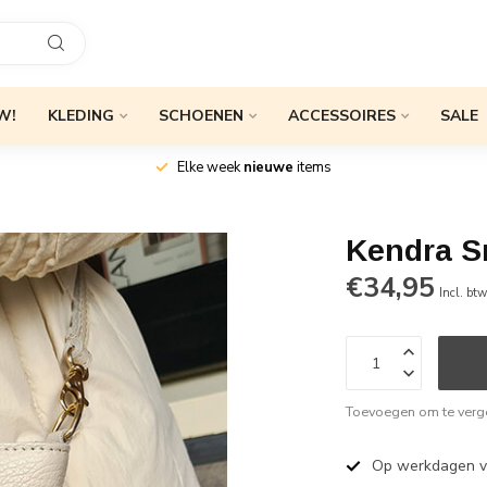
W!
KLEDING
SCHOENEN
ACCESSOIRES
SALE
Elke week
nieuwe
items
Kendra S
€34,95
Incl. bt
Toevoegen om te verge
Op werkdagen 