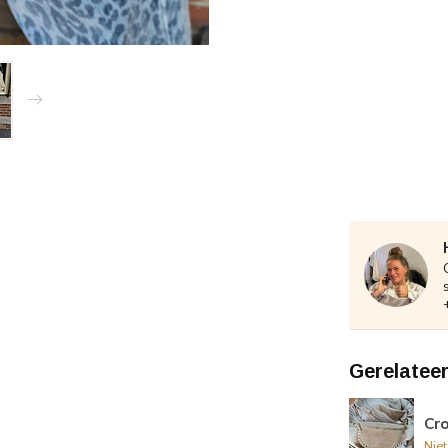
Gerelatee
Cr
Nie