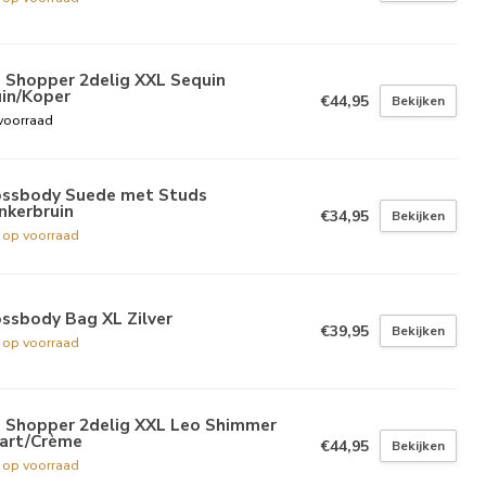
 Shopper 2delig XXL Sequin
uin/Koper
€44,95
Bekijken
voorraad
ossbody Suede met Studs
nkerbruin
€34,95
Bekijken
t op voorraad
ssbody Bag XL Zilver
€39,95
Bekijken
t op voorraad
g Shopper 2delig XXL Leo Shimmer
art/Crème
€44,95
Bekijken
t op voorraad