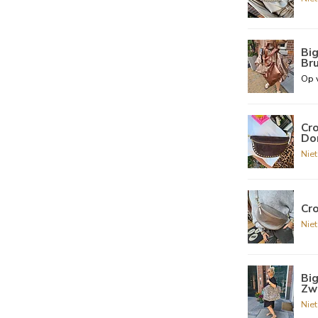
Big
Br
Op 
Cr
Do
Nie
Cro
Nie
Bi
Zw
Nie