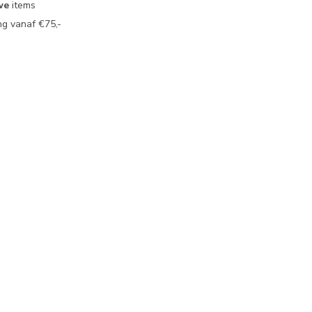
we
items
g vanaf €75,-