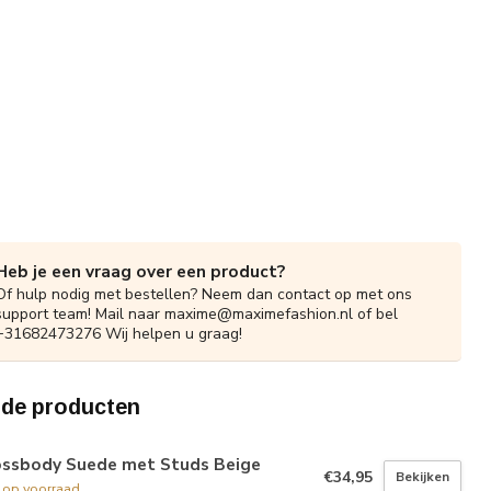
Heb je een vraag over een product?
Of hulp nodig met bestellen? Neem dan contact op met ons
support team! Mail naar
maxime@maximefashion.nl
of bel
+31682473276 Wij helpen u graag!
rde producten
ossbody Suede met Studs Beige
€34,95
Bekijken
t op voorraad