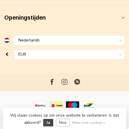
Openingstijden
€
Wij slaan cookies op om onze website te verbeteren. Is dat
© Copyright 2026 Maxime Fashion
- Powered by
Lightspeed
-
akkoord?
Ja
Nee
Lightspeed design
by
Dyvelopment
Meer over cookies »