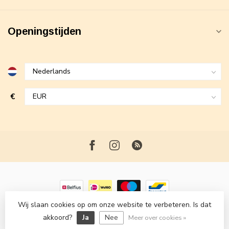
Openingstijden
€
Wij slaan cookies op om onze website te verbeteren. Is dat
© Copyright 2026 Maxime Fashion
- Powered by
Lightspeed
-
akkoord?
Ja
Nee
Lightspeed design
by
Dyvelopment
Meer over cookies »