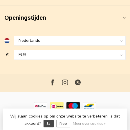
Openingstijden
€
Wij slaan cookies op om onze website te verbeteren. Is dat
© Copyright 2026 Maxime Fashion
- Powered by
Lightspeed
-
akkoord?
Ja
Nee
Lightspeed design
by
Dyvelopment
Meer over cookies »