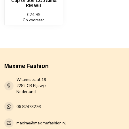
Cup of Joe COJ Alina
KM Wit
€24,99
Op voorraad
Maxime Fashion
Willemstraat 19
2282 CB Rijswijk
Nederland
06 82473276
maxime@maximefashion.nl