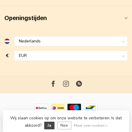
Openingstijden
€
Wij slaan cookies op om onze website te verbeteren. Is dat
© Copyright 2026 Maxime Fashion
- Powered by
Lightspeed
-
akkoord?
Ja
Nee
Lightspeed design
by
Dyvelopment
Meer over cookies »