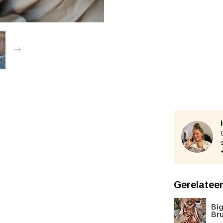
Gerelatee
Big
Br