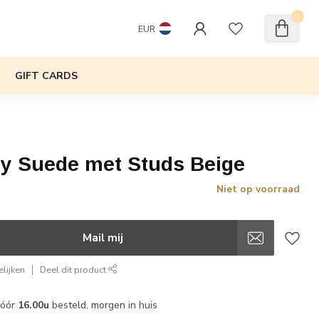
0
EUR
GIFT CARDS
y Suede met Studs Beige
Niet op voorraad
w
Mail mij
lijken
Deel dit product
vóór
16.00u
besteld, morgen in huis