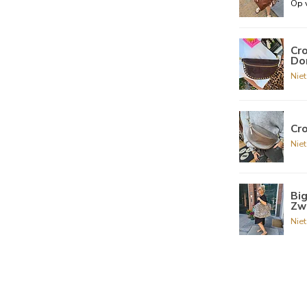
Op 
Cr
Do
Nie
Cro
Nie
Bi
Zw
Nie