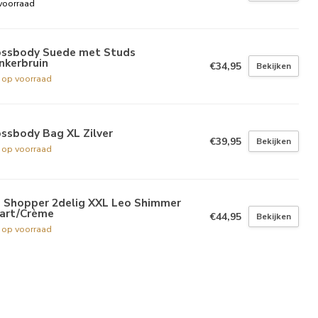
voorraad
ossbody Suede met Studs
nkerbruin
€34,95
Bekijken
t op voorraad
ssbody Bag XL Zilver
€39,95
Bekijken
t op voorraad
g Shopper 2delig XXL Leo Shimmer
art/Crème
€44,95
Bekijken
t op voorraad