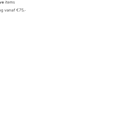
we
items
g vanaf €75,-