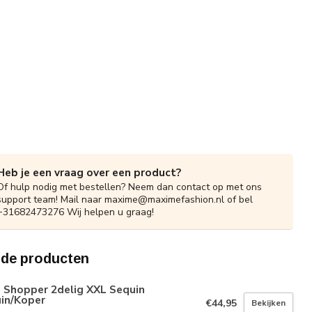
Heb je een vraag over een product?
Of hulp nodig met bestellen? Neem dan contact op met ons
support team! Mail naar
maxime@maximefashion.nl
of bel
+31682473276 Wij helpen u graag!
rde producten
 Shopper 2delig XXL Sequin
uin/Koper
€44,95
Bekijken