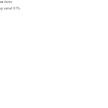
we
items
g vanaf €75,-