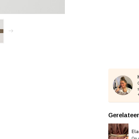
Gerelatee
El
Op 