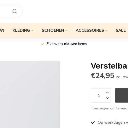
W!
KLEDING
SCHOENEN
ACCESSOIRES
SALE
Elke week
nieuwe
items
Verstelb
€24,95
Incl. bt
Toevoegen om te verge
Op werkdagen 