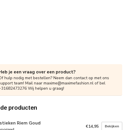
Heb je een vraag over een product?
Of hulp nodig met bestellen? Neem dan contact op met ons
support team! Mail naar
maxime@maximefashion.nl
of bel
+31682473276 Wij helpen u graag!
rde producten
astieken Riem Goud
€14,95
Bekijken
voorraad