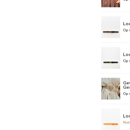
Loo
Op 
Loo
Op 
Ge
Ge
Op 
Loo
Nie