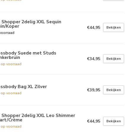
 Shopper 2delig XXL Sequin
uin/Koper
€44,95
Bekijken
voorraad
ossbody Suede met Studs
nkerbruin
€34,95
Bekijken
t op voorraad
ssbody Bag XL Zilver
€39,95
Bekijken
t op voorraad
g Shopper 2delig XXL Leo Shimmer
art/Crème
€44,95
Bekijken
t op voorraad