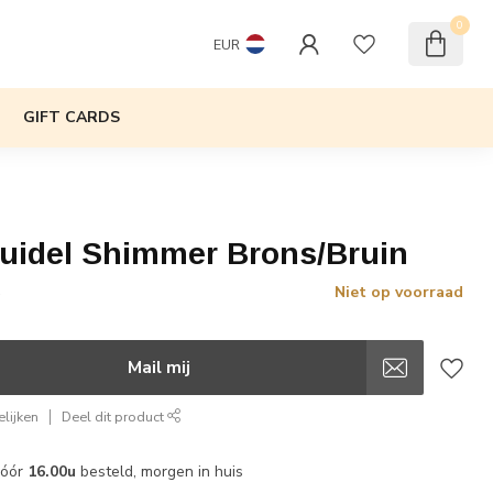
0
EUR
GIFT CARDS
Buidel Shimmer Brons/Bruin
Niet op voorraad
w
Mail mij
lijken
Deel dit product
vóór
16.00u
besteld, morgen in huis