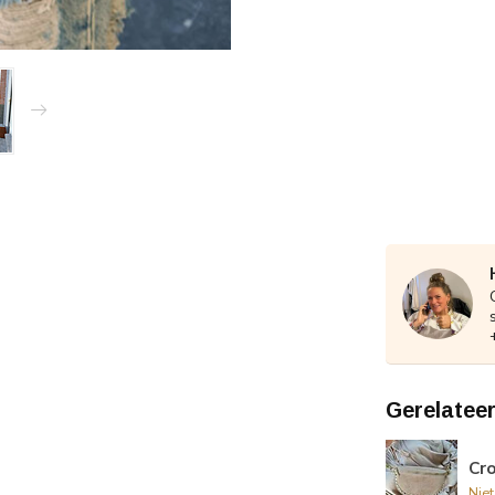
Gerelatee
Cr
Nie