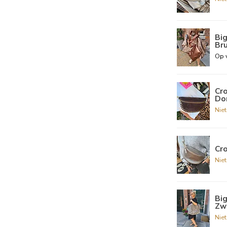
Big
Br
Op 
Cr
Do
Nie
Cro
Nie
Bi
Zw
Nie