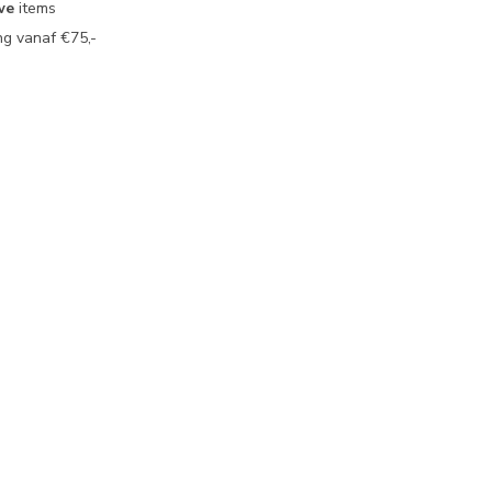
we
items
g vanaf €75,-