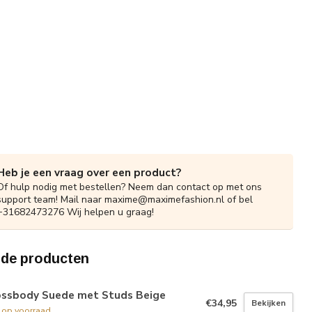
Heb je een vraag over een product?
Of hulp nodig met bestellen? Neem dan contact op met ons
support team! Mail naar
maxime@maximefashion.nl
of bel
+31682473276 Wij helpen u graag!
rde producten
ossbody Suede met Studs Beige
€34,95
Bekijken
t op voorraad