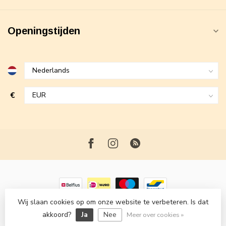
Openingstijden
€
Wij slaan cookies op om onze website te verbeteren. Is dat
© Copyright 2026 Maxime Fashion
- Powered by
Lightspeed
-
akkoord?
Ja
Nee
Lightspeed design
by
Dyvelopment
Meer over cookies »