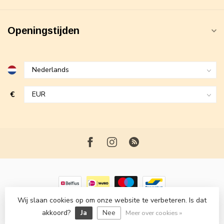
Openingstijden
€
Wij slaan cookies op om onze website te verbeteren. Is dat
© Copyright 2026 Maxime Fashion
- Powered by
Lightspeed
-
akkoord?
Ja
Nee
Lightspeed design
by
Dyvelopment
Meer over cookies »