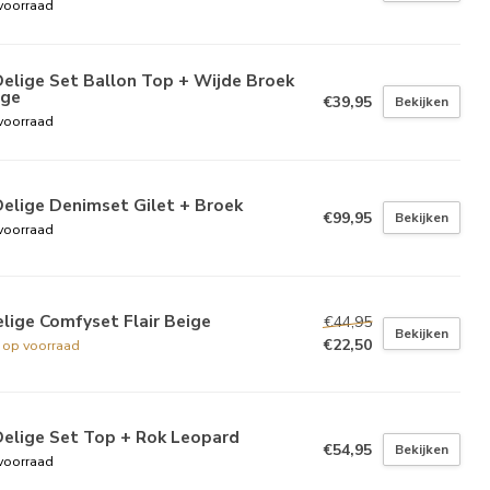
voorraad
elige Set Ballon Top + Wijde Broek
ige
€39,95
Bekijken
voorraad
elige Denimset Gilet + Broek
€99,95
Bekijken
voorraad
lige Comfyset Flair Beige
€44,95
Bekijken
€22,50
t op voorraad
Delige Set Top + Rok Leopard
€54,95
Bekijken
voorraad