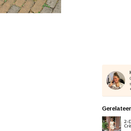
Gerelatee
2-D
Cr