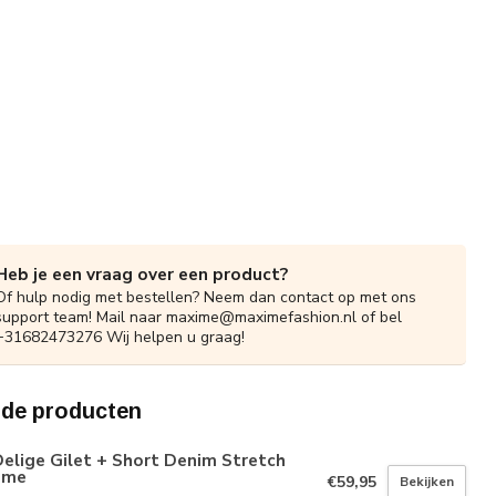
Heb je een vraag over een product?
Of hulp nodig met bestellen? Neem dan contact op met ons
support team! Mail naar
maxime@maximefashion.nl
of bel
+31682473276 Wij helpen u graag!
rde producten
elige Gilet + Short Denim Stretch
ème
€59,95
Bekijken