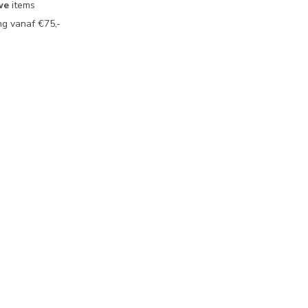
we
items
g vanaf €75,-