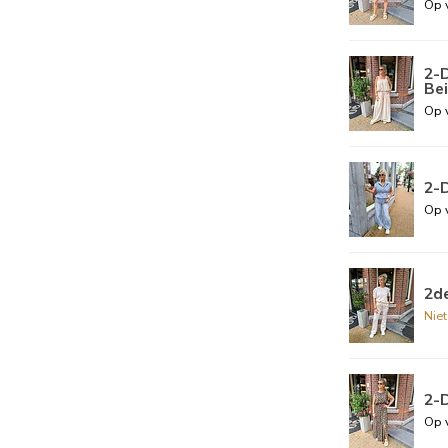
Op 
2-D
Be
Op 
2-D
Op 
2de
Nie
2-
Op 