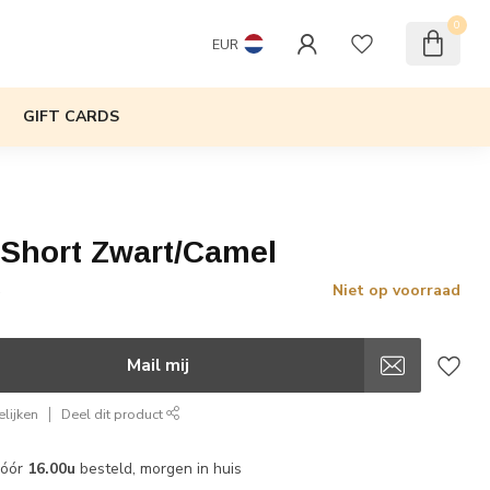
0
EUR
GIFT CARDS
 Short Zwart/Camel
Niet op voorraad
w
Mail mij
lijken
Deel dit product
vóór
16.00u
besteld, morgen in huis