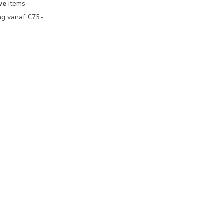
we
items
g vanaf €75,-