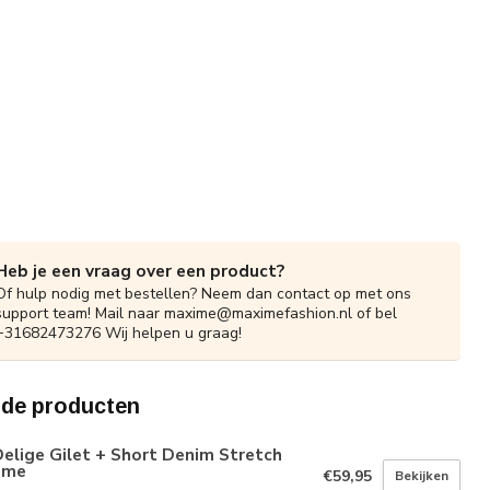
Heb je een vraag over een product?
Of hulp nodig met bestellen? Neem dan contact op met ons
support team! Mail naar
maxime@maximefashion.nl
of bel
+31682473276 Wij helpen u graag!
rde producten
elige Gilet + Short Denim Stretch
ème
€59,95
Bekijken