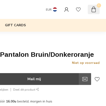
0
EUR
GIFT CARDS
 Pantalon Bruin/Donkeroranje
Niet op voorraad
w
Mail mij
lijken
Deel dit product
vóór
16.00u
besteld, morgen in huis