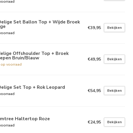
voorraad
elige Set Ballon Top + Wijde Broek
ige
€39,95
Bekijken
voorraad
elige Offshoulder Top + Broek
repen Bruin/Blauw
€49,95
Bekijken
t op voorraad
Delige Set Top + Rok Leopard
€54,95
Bekijken
voorraad
lmtree Haltertop Roze
€24,95
Bekijken
voorraad