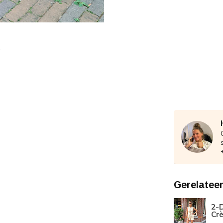
Gerelatee
2-D
Cr