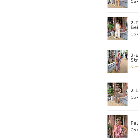
Op 
2-D
Be
Op 
2-d
St
Nie
2-
Op 
Pa
Op 