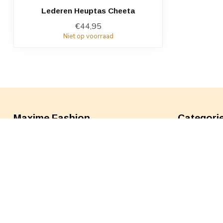
Lederen Heuptas Cheeta
€44,95
Niet op voorraad
Maxime Fashion
Categori
Nieuw!
Willemstraat 19
Kleding
2282 CB Rijswijk
Nederland
Schoenen
Accessoires
06 82473276
Sale
maxime@maximefashion.nl