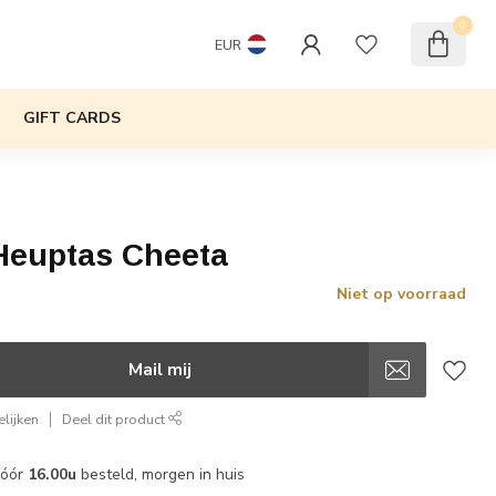
0
EUR
GIFT CARDS
Heuptas Cheeta
Niet op voorraad
w
Mail mij
lijken
Deel dit product
vóór
16.00u
besteld, morgen in huis