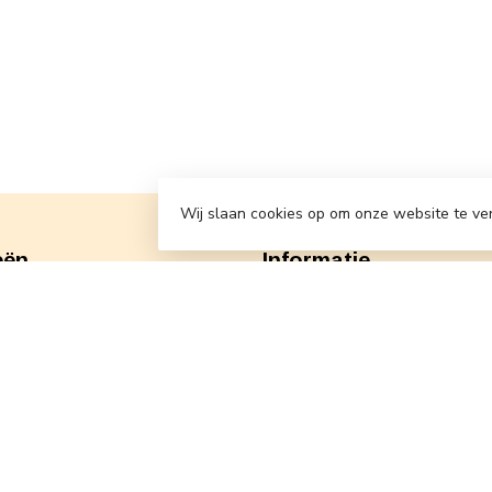
Wij slaan cookies op om onze website te ve
eën
Informatie
Algemene voorwaarden
Levertijd & verzendkosten
Retourneren
Klantenservice
Privacy Policy
Locations