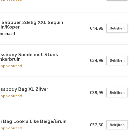
 Shopper 2delig XXL Sequin
uin/Koper
€44,95
Bekijken
voorraad
ossbody Suede met Studs
nkerbruin
€34,95
Bekijken
t op voorraad
ssbody Bag XL Zilver
€39,95
Bekijken
t op voorraad
i Bag Look a Like Beige/Bruin
€32,50
Bekijken
t op voorraad