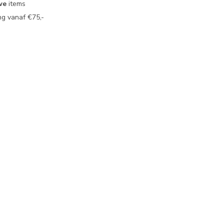
we
items
g vanaf €75,-