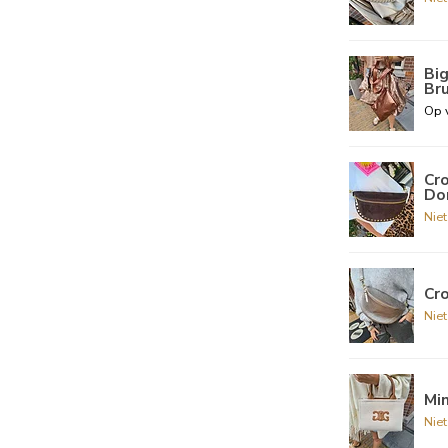
Big
Br
Op 
Cr
Do
Nie
Cro
Nie
Min
Nie