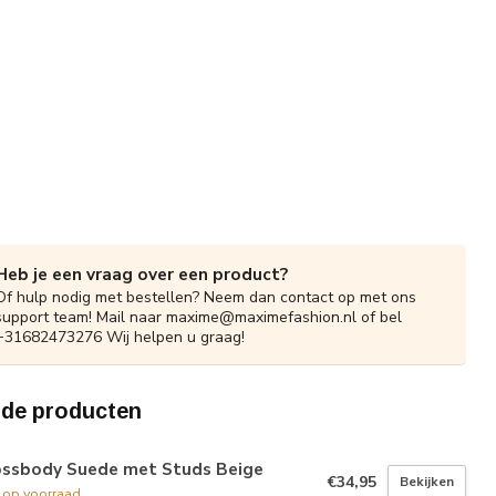
Heb je een vraag over een product?
Of hulp nodig met bestellen? Neem dan contact op met ons
support team! Mail naar
maxime@maximefashion.nl
of bel
+31682473276 Wij helpen u graag!
rde producten
ossbody Suede met Studs Beige
€34,95
Bekijken
t op voorraad