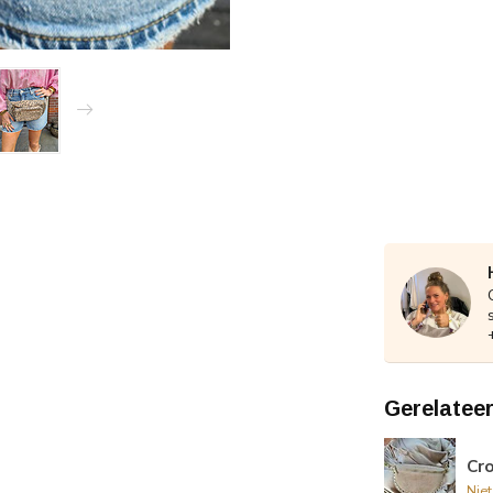
Gerelatee
Cr
Nie