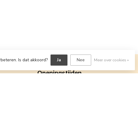
rbeteren. Is dat akkoord?
Ja
Nee
Meer over cookies »
Openingstijden
Maxime Fashion
di - vr: 10.00u - 17.00u
zat: 10.00u - 16.00u
Bekijk alles