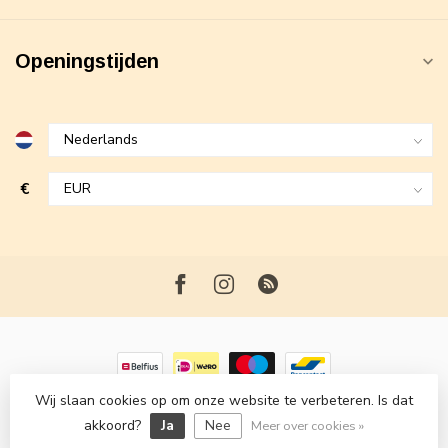
Openingstijden
€
Wij slaan cookies op om onze website te verbeteren. Is dat
© Copyright 2026 Maxime Fashion
- Powered by
Lightspeed
-
akkoord?
Ja
Nee
Lightspeed design
by
Dyvelopment
Meer over cookies »