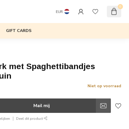
0
EUR
GIFT CARDS
rk met Spaghettibandjes
uin
Niet op voorraad
w
Mail mij
lijken
Deel dit product