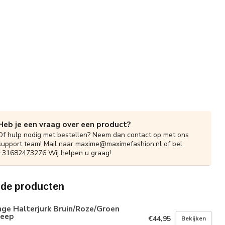
Heb je een vraag over een product?
Of hulp nodig met bestellen? Neem dan contact op met ons
support team! Mail naar
maxime@maximefashion.nl
of bel
+31682473276 Wij helpen u graag!
rde producten
ge Halterjurk Bruin/Roze/Groen
reep
€44,95
Bekijken