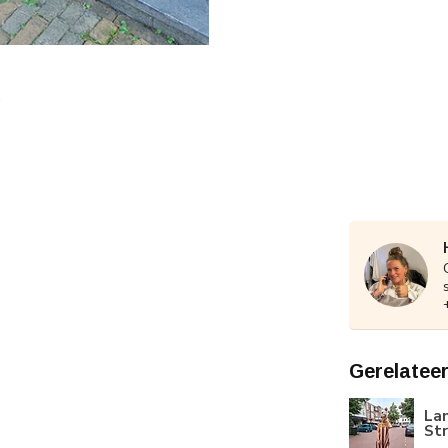
Gerelatee
Lan
St