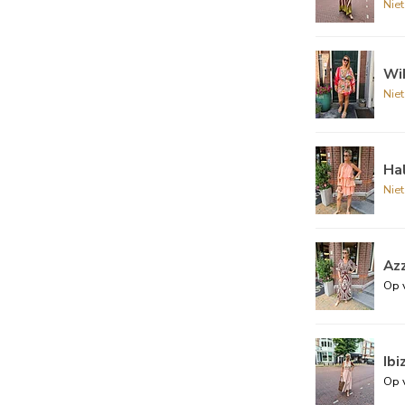
Nie
Wik
Nie
Ha
Nie
Az
Op 
Ibi
Op 