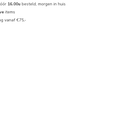
vóór
16.00u
besteld, morgen in huis
we
items
g vanaf €75,-