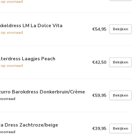
t op voorraad
keldress LM La Dolce Vita
€54,95
Bekijken
t op voorraad
lterdress Laagjes Peach
€42,50
Bekijken
t op voorraad
zurro Barokdress Donkerbruin/Crème
€59,95
Bekijken
voorraad
za Dress Zachtroze/beige
€39,95
Bekijken
voorraad