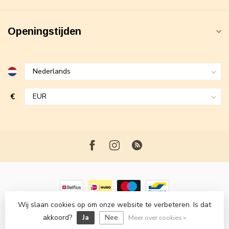
Openingstijden
€
Wij slaan cookies op om onze website te verbeteren. Is dat
© Copyright 2026 Maxime Fashion
- Powered by
Lightspeed
-
akkoord?
Ja
Nee
Lightspeed design
by
Dyvelopment
Meer over cookies »