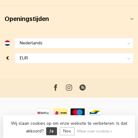
Openingstijden
€
Wij slaan cookies op om onze website te verbeteren. Is dat
© Copyright 2026 Maxime Fashion
- Powered by
Lightspeed
-
akkoord?
Ja
Nee
Lightspeed design
by
Dyvelopment
Meer over cookies »