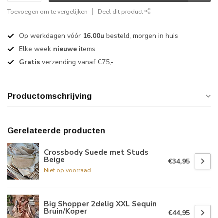
Toevoegen om te vergelijken
Deel dit product
Op werkdagen vóór
16.00u
besteld, morgen in huis
Elke week
nieuwe
items
Gratis
verzending vanaf €75,-
Productomschrijving
Gerelateerde producten
Crossbody Suede met Studs
Beige
€34,95
Niet op voorraad
Big Shopper 2delig XXL Sequin
Bruin/Koper
€44,95