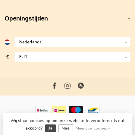
Openingstijden
€
Wij slaan cookies op om onze website te verbeteren. Is dat
© Copyright 2026 Maxime Fashion
- Powered by
Lightspeed
-
akkoord?
Ja
Nee
Lightspeed design
by
Dyvelopment
Meer over cookies »