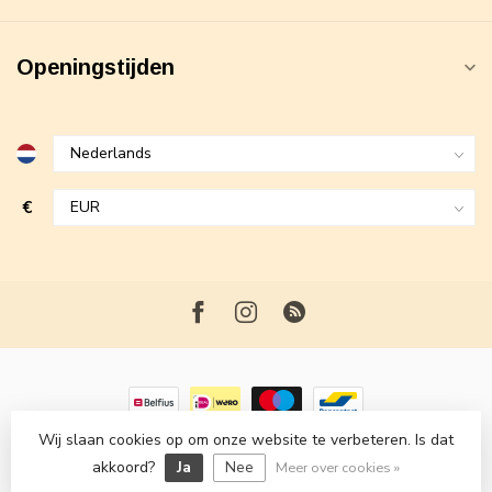
Openingstijden
€
Wij slaan cookies op om onze website te verbeteren. Is dat
© Copyright 2026 Maxime Fashion
- Powered by
Lightspeed
-
akkoord?
Ja
Nee
Lightspeed design
by
Dyvelopment
Meer over cookies »