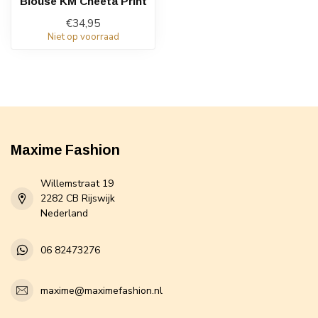
Blouse KM Cheeta Print
€34,95
Niet op voorraad
Maxime Fashion
Willemstraat 19
2282 CB Rijswijk
Nederland
06 82473276
maxime@maximefashion.nl