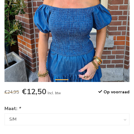
€12,50
€24,95
Op voorraad
Incl. btw
Maat:
*