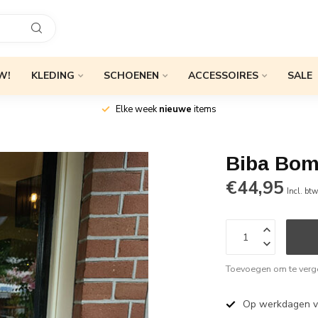
W!
KLEDING
SCHOENEN
ACCESSOIRES
SALE
Elke week
nieuwe
items
Biba Bom
€44,95
Incl. bt
Toevoegen om te verge
Op werkdagen 