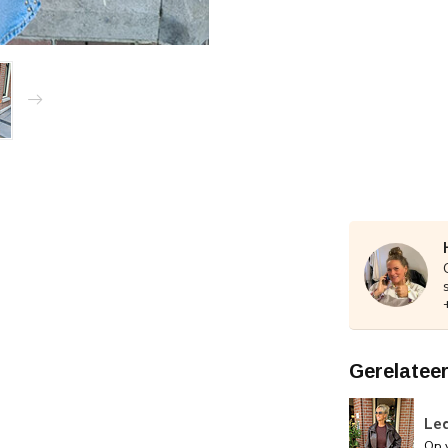
Gerelatee
Led
Op 