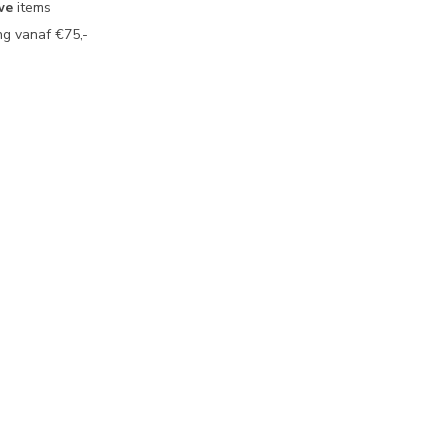
we
items
g vanaf €75,-