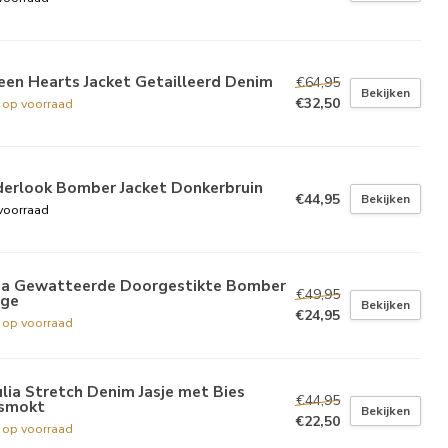
een Hearts Jacket Getailleerd Denim
€64,95
Bekijken
€32,50
t op voorraad
derlook Bomber Jacket Donkerbruin
€44,95
Bekijken
voorraad
ba Gewatteerde Doorgestikte Bomber
€49,95
ige
Bekijken
€24,95
t op voorraad
lia Stretch Denim Jasje met Bies
€44,95
smokt
Bekijken
€22,50
t op voorraad