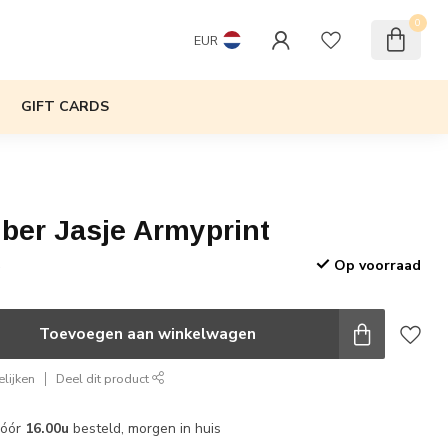
0
EUR
GIFT CARDS
ber Jasje Armyprint
Op voorraad
w
Toevoegen aan winkelwagen
lijken
Deel dit product
vóór
16.00u
besteld, morgen in huis