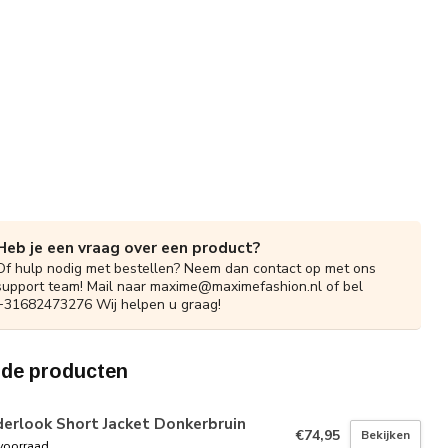
Heb je een vraag over een product?
Of hulp nodig met bestellen? Neem dan contact op met ons
support team! Mail naar
maxime@maximefashion.nl
of bel
+31682473276 Wij helpen u graag!
rde producten
erlook Short Jacket Donkerbruin
€74,95
Bekijken
voorraad