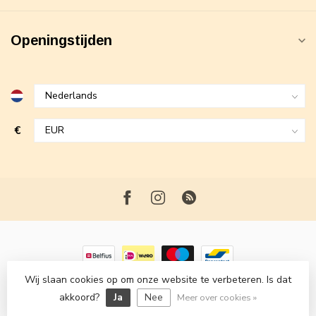
Openingstijden
€
Wij slaan cookies op om onze website te verbeteren. Is dat
© Copyright 2026 Maxime Fashion
- Powered by
Lightspeed
-
akkoord?
Ja
Nee
Lightspeed design
by
Dyvelopment
Meer over cookies »