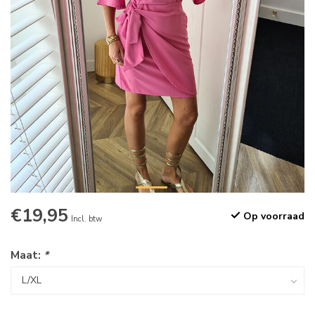
€19,95
Op voorraad
Incl. btw
Maat:
*