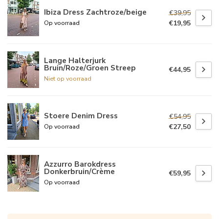
Ibiza Dress Zachtroze/beige
€39,95
€19,95
Op voorraad
Lange Halterjurk
Bruin/Roze/Groen Streep
€44,95
Niet op voorraad
Stoere Denim Dress
€54,95
€27,50
Op voorraad
Azzurro Barokdress
Donkerbruin/Crème
€59,95
Op voorraad