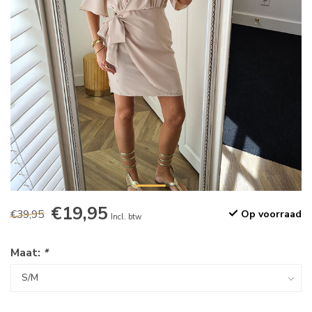
€19,95
€39,95
Op voorraad
Incl. btw
Maat:
*