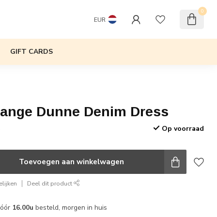
0
EUR
GIFT CARDS
Lange Dunne Denim Dress
Op voorraad
w
Toevoegen aan winkelwagen
lijken
Deel dit product
vóór
16.00u
besteld, morgen in huis