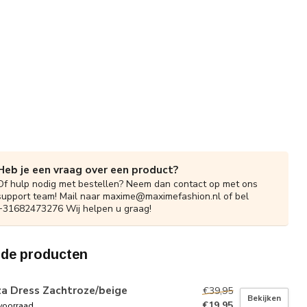
Heb je een vraag over een product?
Of hulp nodig met bestellen? Neem dan contact op met ons
support team! Mail naar
maxime@maximefashion.nl
of bel
+31682473276 Wij helpen u graag!
rde producten
za Dress Zachtroze/beige
€39,95
Bekijken
€19,95
voorraad