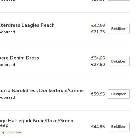
lterdress Laagjes Peach
€42,50
Bekijken
€21,25
voorraad
oere Denim Dress
€54,95
Bekijken
€27,50
voorraad
zurro Barokdress Donkerbruin/Crème
€59,95
Bekijken
voorraad
ge Halterjurk Bruin/Roze/Groen
reep
€44,95
Bekijken
t op voorraad