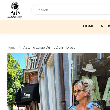
HOME
NIEU
Home
/
Azzurro Lange Dunne Denim Dress