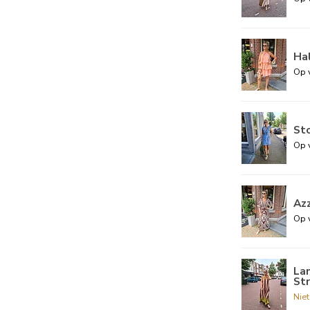
Ha
Op 
St
Op 
Az
Op 
Lan
St
Nie