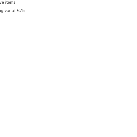
we
items
g vanaf €75,-