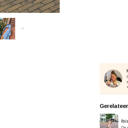
Gerelatee
Ibi
Op 