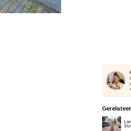
Gerelatee
Lan
St