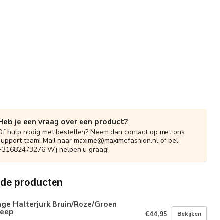
Heb je een vraag over een product?
Of hulp nodig met bestellen? Neem dan contact op met ons
support team! Mail naar
maxime@maximefashion.nl
of bel
+31682473276 Wij helpen u graag!
rde producten
ge Halterjurk Bruin/Roze/Groen
reep
€44,95
Bekijken