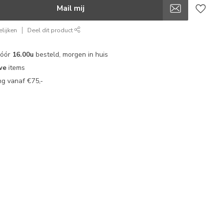
Mail mij
lijken
Deel dit product
vóór
16.00u
besteld, morgen in huis
we
items
g vanaf €75,-