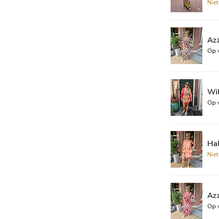
Nie
Az
Op 
Wik
Op 
Ha
Nie
Az
Op 