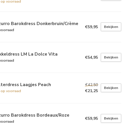
t op voorraad
zurro Barokdress Donkerbruin/Crème
€59,95
Bekijken
voorraad
keldress LM La Dolce Vita
€54,95
Bekijken
voorraad
lterdress Laagjes Peach
€42,50
Bekijken
€21,25
t op voorraad
zurro Barokdress Bordeaux/Roze
€59,95
Bekijken
voorraad