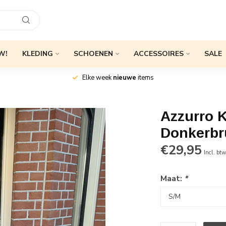
W!
KLEDING
SCHOENEN
ACCESSOIRES
SALE
Elke week
nieuwe
items
Azzurro K
Donkerbr
€29,95
Incl. bt
Maat:
*