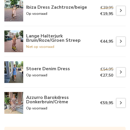
Ibiza Dress Zachtroze/beige
€39,95
€19,95
Op voorraad
Lange Halterjurk
Bruin/Roze/Groen Streep
€44,95
Niet op voorraad
Stoere Denim Dress
€54,95
€27,50
Op voorraad
Azzurro Barokdress
Donkerbruin/Crème
€59,95
Op voorraad