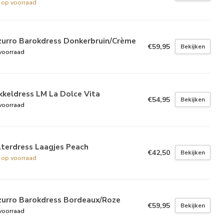
t op voorraad
zurro Barokdress Donkerbruin/Crème
€59,95
Bekijken
voorraad
keldress LM La Dolce Vita
€54,95
Bekijken
voorraad
lterdress Laagjes Peach
€42,50
Bekijken
t op voorraad
zurro Barokdress Bordeaux/Roze
€59,95
Bekijken
voorraad