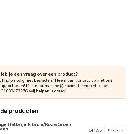
Heb je een vraag over een product?
Of hulp nodig met bestellen? Neem dan contact op met ons
support team! Mail naar
maxime@maximefashion.nl
of bel
+31682473276 Wij helpen u graag!
rde producten
ge Halterjurk Bruin/Roze/Groen
reep
€44,95
Bekijken