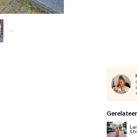
Gerelatee
Lan
St