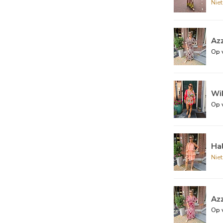
Nie
Az
Op 
Wik
Op 
Ha
Nie
Az
Op 