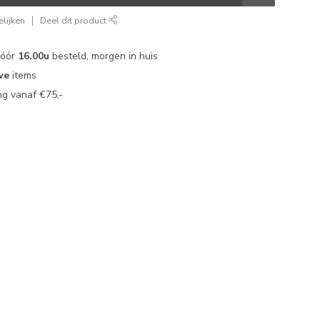
lijken
Deel dit product
vóór
16.00u
besteld, morgen in huis
we
items
g vanaf €75,-