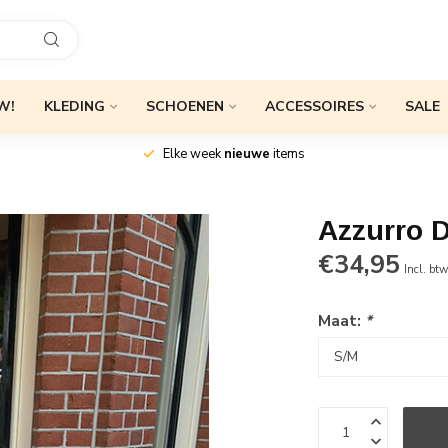
W!
KLEDING
SCHOENEN
ACCESSOIRES
SALE
Elke week
nieuwe
items
Azzurro 
€34,95
Incl. bt
Maat:
*