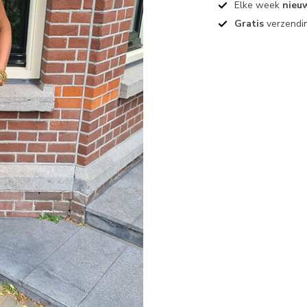
Elke week
nieu
Gratis
verzendin