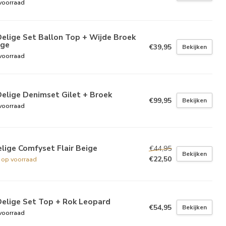
voorraad
elige Set Ballon Top + Wijde Broek
ige
€39,95
Bekijken
voorraad
elige Denimset Gilet + Broek
€99,95
Bekijken
voorraad
lige Comfyset Flair Beige
€44,95
Bekijken
€22,50
t op voorraad
Delige Set Top + Rok Leopard
€54,95
Bekijken
voorraad