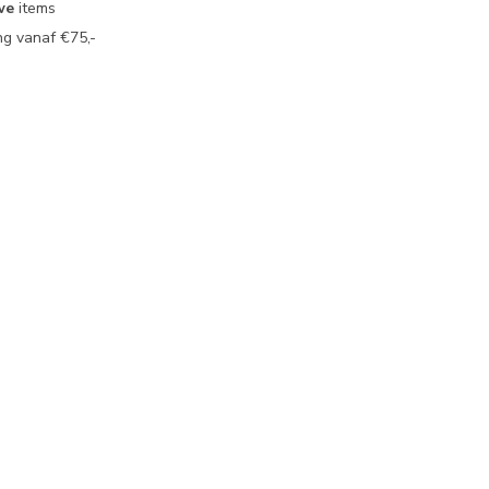
we
items
g vanaf €75,-