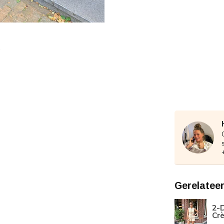
Gerelatee
2-D
Cr