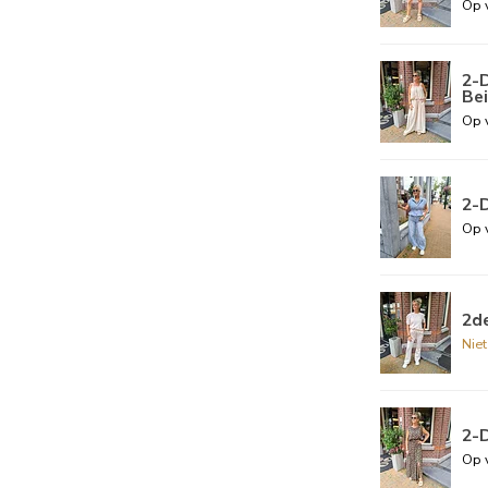
Op 
2-D
Be
Op 
2-D
Op 
2de
Nie
2-
Op 