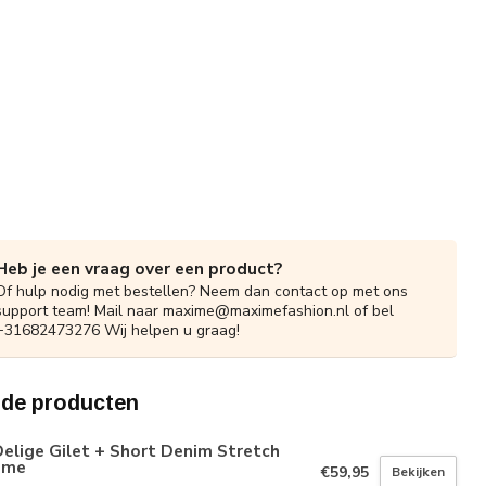
Heb je een vraag over een product?
Of hulp nodig met bestellen? Neem dan contact op met ons
support team! Mail naar
maxime@maximefashion.nl
of bel
+31682473276 Wij helpen u graag!
rde producten
elige Gilet + Short Denim Stretch
ème
€59,95
Bekijken