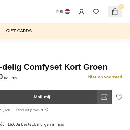
0
EUR
GIFT CARDS
-delig Comfyset Kort Groen
0
Niet op voorraad
Incl. btw
Mail mij
lijken
Deel dit product
vóór
16.00u
besteld, morgen in huis