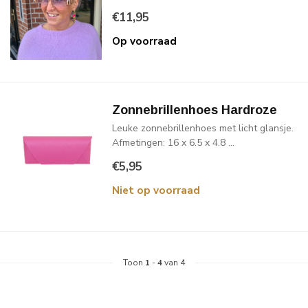
€11,95
Op voorraad
Zonnebrillenhoes Hardroze
Leuke zonnebrillenhoes met licht glansje.
Afmetingen: 16 x 6.5 x 4.8 ...
€5,95
Niet op voorraad
Toon
1
-
4
van 4