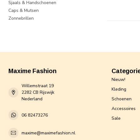
Sjaals & Handschoenen
Caps & Mutsen
Zonnebrillen
Maxime Fashion
Categori
Nieuw!
Willemstraat 19
Kleding
2282 CB Rijswijk
Nederland
Schoenen
Accessoires
06 82473276
Sale
maxime@maximefashion.nl