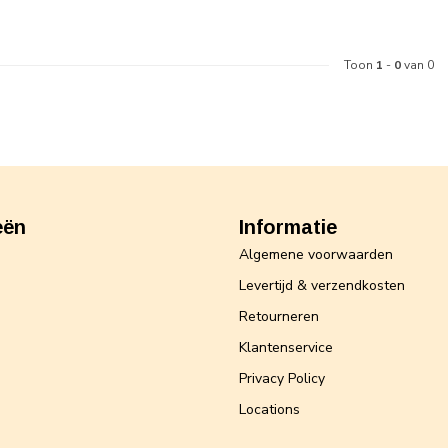
Toon
1
-
0
van 0
eën
Informatie
Algemene voorwaarden
Levertijd & verzendkosten
Retourneren
Klantenservice
Privacy Policy
Locations