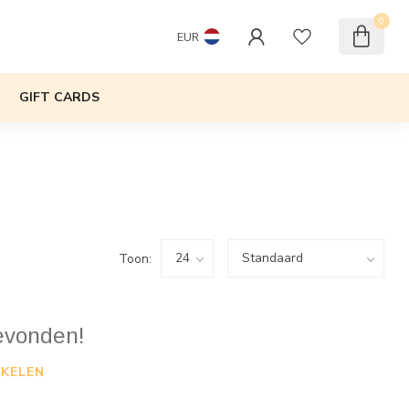
0
EUR
GIFT CARDS
Toon:
evonden!
KELEN