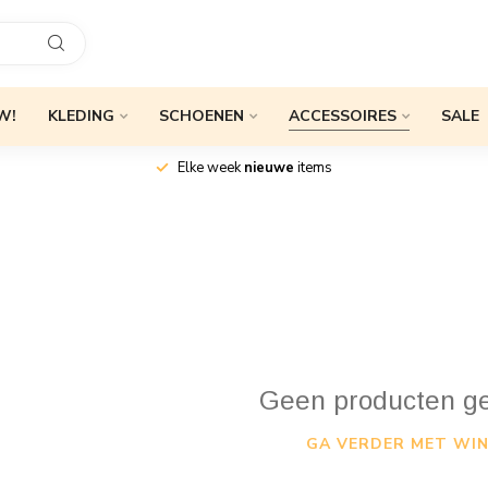
W!
KLEDING
SCHOENEN
ACCESSOIRES
SALE
Elke week
nieuwe
items
Geen producten g
GA VERDER MET WIN