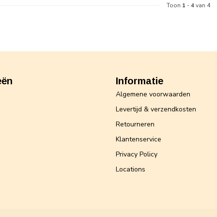
Toon
1
-
4
van 4
eën
Informatie
Algemene voorwaarden
Levertijd & verzendkosten
Retourneren
Klantenservice
Privacy Policy
Locations