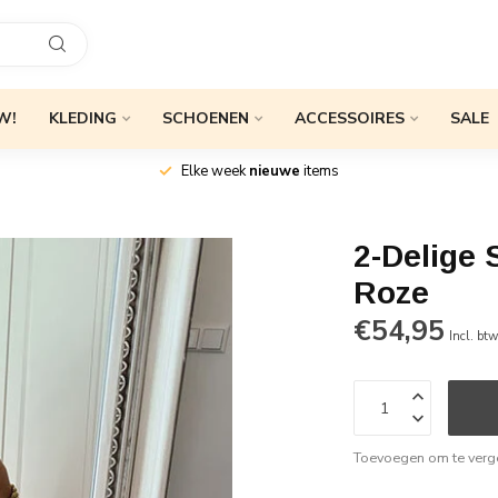
W!
KLEDING
SCHOENEN
ACCESSOIRES
SALE
Elke week
nieuwe
items
2-Delige 
Roze
€54,95
Incl. bt
Toevoegen om te verge