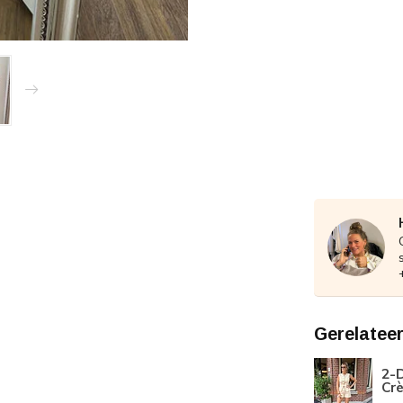
Gerelatee
2-D
Cr