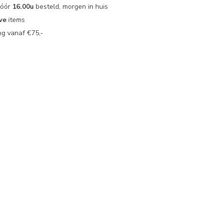
vóór
16.00u
besteld, morgen in huis
we
items
g vanaf €75,-