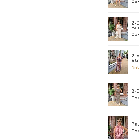
Op 
2-D
Be
Op 
2-d
St
Nie
2-
Op 
Pa
Op 