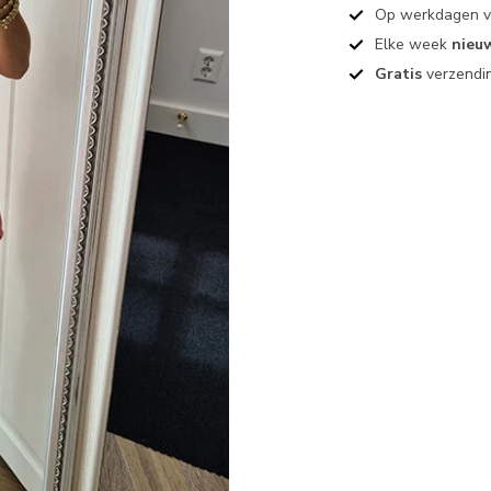
Op werkdagen 
Elke week
nieu
Gratis
verzendin