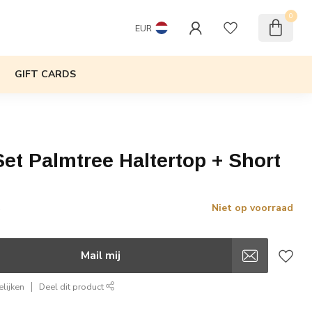
0
EUR
GIFT CARDS
Set Palmtree Haltertop + Short
Niet op voorraad
w
Mail mij
lijken
Deel dit product