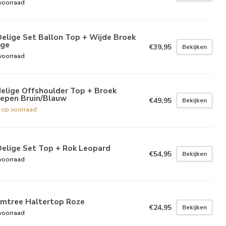
voorraad
elige Set Ballon Top + Wijde Broek
ige
€39,95
Bekijken
voorraad
elige Offshoulder Top + Broek
repen Bruin/Blauw
€49,95
Bekijken
t op voorraad
Delige Set Top + Rok Leopard
€54,95
Bekijken
voorraad
lmtree Haltertop Roze
€24,95
Bekijken
voorraad