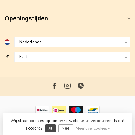
Openingstijden
€
Wij slaan cookies op om onze website te verbeteren. Is dat
© Copyright 2026 Maxime Fashion
- Powered by
Lightspeed
-
akkoord?
Ja
Nee
Lightspeed design
by
Dyvelopment
Meer over cookies »