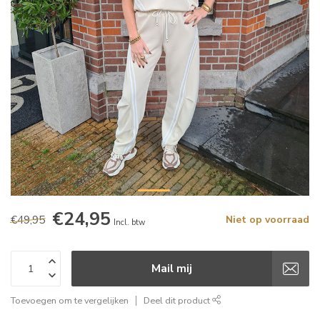
€24,95
€49,95
Niet op voorraad
Incl. btw
Mail mij
Toevoegen om te vergelijken
Deel dit product