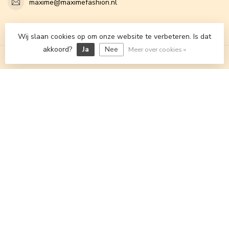
maxime@maximefashion.nl
Categorieën
Wij slaan cookies op om onze website te verbeteren. Is dat
akkoord?
Ja
Nee
Meer over cookies »
Informatie
Openingstijden
€