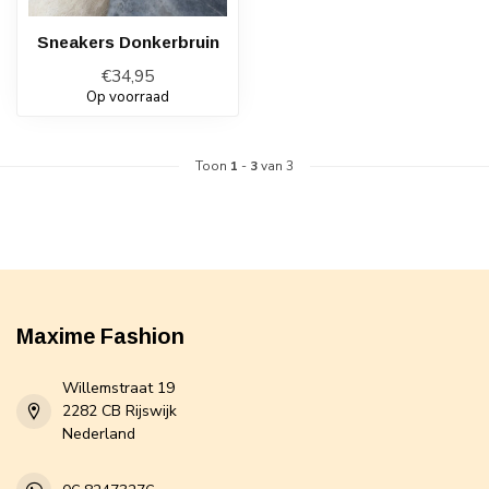
Sneakers Donkerbruin
€34,95
Op voorraad
Toon
1
-
3
van 3
Maxime Fashion
Willemstraat 19
2282 CB Rijswijk
Nederland