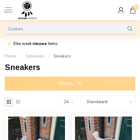
0
MENU
Elke week
nieuwe
items
Home
/
Schoenen
/
Sneakers
Sneakers
Filters